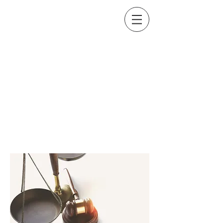
Amine TAIEBI
Avocat au barreau de
Marseille
RUPTURE CONVENTIONNELLE
DANS LA FONCTION
PUBLIQUE : LES DECRETS
SONT PARUS