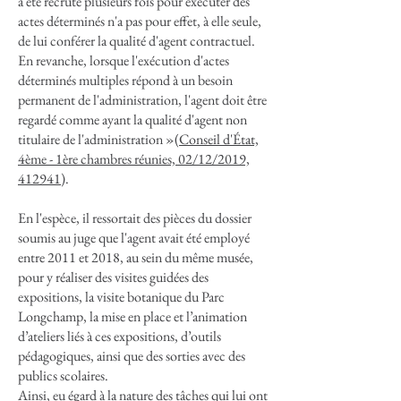
a été recruté plusieurs fois pour exécuter des
actes déterminés n'a pas pour effet, à elle seule,
de lui conférer la qualité d'agent contractuel.
En revanche, lorsque l'exécution d'actes
déterminés multiples répond à un besoin
permanent de l'administration, l'agent doit être
regardé comme ayant la qualité d'agent non
titulaire de l'administration »(
Conseil d'État,
4ème - 1ère chambres réunies, 02/12/2019,
412941
).
En l'espèce, il ressortait des pièces du dossier
soumis au juge que l'agent avait été employé
entre 2011 et 2018, au sein du même musée,
pour y réaliser des visites guidées des
expositions, la visite botanique du Parc
Longchamp, la mise en place et l’animation
d’ateliers liés à ces expositions, d’outils
pédagogiques, ainsi que des sorties avec des
publics scolaires.
Ainsi, eu égard à la nature des tâches qui lui ont