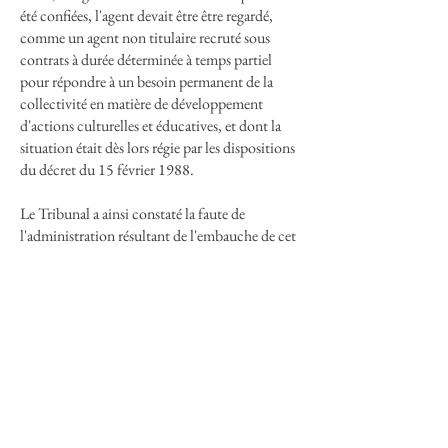
été confiées, l'agent devait être être regardé,
comme un agent non titulaire recruté sous
contrats à durée déterminée à temps partiel
pour répondre à un besoin permanent de la
collectivité en matière de développement
d'actions culturelles et éducatives, et dont la
situation était dès lors régie par les dispositions
du décret du 15 février 1988.
Le Tribunal a ainsi constaté la faute de
l'administration résultant de l'embauche de cet
agent en qualité de vacataire, et lui a octroyé
une somme de 3000 euros en réparation de son
préjudice.
Enfin, la Commune de Marseille a été
condamnée à requalifier l'ensemble des 15
contrats de vacation conclus en CDD, ce qui
impliquer un rappel de traitement ainsi qu'un
rappel de cotisations versées aux organismes