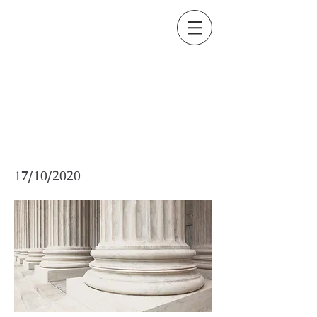
Amine TAIEBI
Avocat au barreau de
Marseille
FAUX VACATAIRE AU SEIN DE
LA VILLE DE MARSEILLE -
REQUALIFICATION EN CDD
17/10/2020