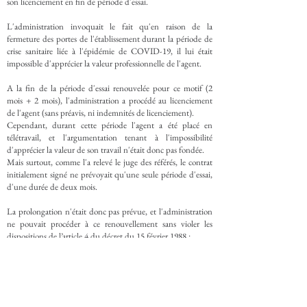
son licenciement en fin de période d'essai.
L'administration invoquait le fait qu'en raison de la
fermeture des portes de l'établissement durant la période de
crise sanitaire liée à l'épidémie de COVID-19, il lui était
impossible d'apprécier la valeur professionnelle de l'agent.
A la fin de la période d'essai renouvelée pour ce motif (2
mois + 2 mois), l'administration a procédé au licenciement
de l'agent (sans préavis, ni indemnités de licenciement).
Cependant, durant cette période l'agent a été placé en
télétravail, et l'argumentation tenant à l'impossibilité
d'apprécier la valeur de son travail n'était donc pas fondée.
Mais surtout, comme l'a relevé le juge des référés, le contrat
initialement signé ne prévoyait qu'une seule période d'essai,
d'une durée de deux mois.
La prolongation n'était donc pas prévue, et l'administration
ne pouvait procéder à ce renouvellement sans violer les
dispositions de l’article 4 du décret du 15 février 1988 :
« Le contrat peut comporter une période d'essai qui permet
à la collectivité territoriale ou à l'établissement public
d'évaluer les compétences de l'agent et à ce dernier
d'apprécier si les fonctions occupées lui conviennent. (…) La
période d'essai peut être renouvelée une fois pour une durée