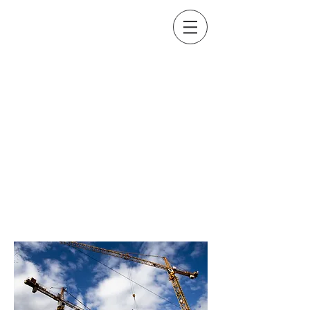
Amine TAIEBI
Avocat au barreau de
Marseille
RELANCE ECONOMIQUE POST
COVID-19 ET MARCHES
PUBLICS : RELÈVEMENT
TEMPORAIRE DU SEUIL DE
DISPENSE DE PROCÈDURE
POUR CERTAINS MARCHÉS
PUBLICS