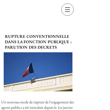
Amine TAIEBI
Avocat au barreau de
Marseille
RUPTURE CONVENTIONNELLE
DANS LA FONCTION PUBLIQUE :
PARUTION DES DECRETS
APPLICATION PAR LA COUR
DE CASSATION DE LA
NOUVELLE DEFINITION DE LA
VOIE DE FAIT
04-24-2015
Un nouveau mode de rupture de l'engagement des
agents publics a été introduit depuis le 1er janvier